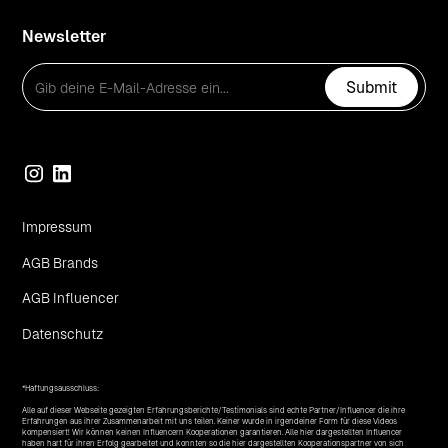
Newsletter
Impressum
AGB Brands
AGB Influencer
Datenschutz
*Haftungsausschluss:
Alle auf dieser Webseite gezeigten Erfahrungsberichte/Testimonials sind echte Partner/Influencer die ihre
Erfahrungen aus ihrer Zusammenarbeit mit uns teilen. Keiner wurde in irgendeiner Form für diese Videos
kompensiert! Wir können keinen Influencern Kooperationen garantieren. Alle hier dargestellten Influencer
haben hart für ihren Erfolg gearbeitet und konnten so die hier dargestellten Kooperationspartner von sich